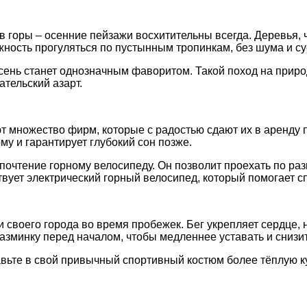
 в горы – осенние пейзажи восхитительны всегда. Деревья,
сть прогуляться по пустынным тропинкам, без шума и суеты
сень станет однозначным фаворитом. Такой поход на природ
тельский азарт.
уют множество фирм, которые с радостью сдают их в аренду
у и гарантирует глубокий сон позже.
едпочтение горному велосипеду. Он позволит проехать по р
твует электрический горный велосипед, который помогает
своего города во время пробежек. Бег укрепляет сердце, 
 разминку перед началом, чтобы медленнее уставать и снизи
авьте в свой привычный спортивный костюм более тёплую ку