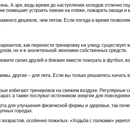
ень. А зря, ведь время до наступления холодов отлично по
не помешает устроить пикник на пляже, пожарить овощи и м
 намного дешевле, чем летом. Если погода и время позволя
?
вариантов, как перенести тренировку на улицу, существует
ухом, но и в значительной экономии собственных средств.
овите своих друзей и близких вместе поиграть в футбол, 
мы, другие – для лета. Если вы только решаетесь начать в
рые избегают тренировок на свежем воздухе. Регулярные с
парат, а также послужат источником энергии для повседнев
рта для улучшения физической формы и здоровья, так поче
рупных городах.
 возрастов, особенно пожилых. «Ходьба с палками» укрепля