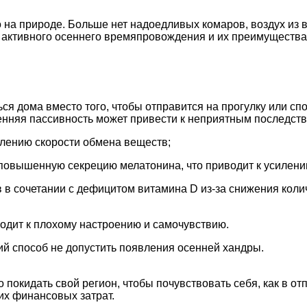
 на природе. Больше нет надоедливых комаров, воздух из в
 активного осеннего времяпровождения и их преимуществах
я дома вместо того, чтобы отправится на прогулку или спо
енняя пассивность может привести к неприятным последств
длению скорости обмена веществ;
т повышенную секрецию мелатонина, что приводит к усилен
в сочетании с дефицитом витамина D из-за снижения колич
водит к плохому настроению и самочувствию.
ий способ не допустить появления осенней хандры.
покидать свой регион, чтобы почувствовать себя, как в отп
их финансовых затрат.